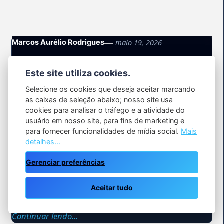
maio 19, 2026
Marcos Aurélio Rodrigues
O que é backup em nuvem e por que
Este site utiliza cookies.
empresas devem usar backup
monitorado?
Selecione os cookies que deseja aceitar marcando
as caixas de seleção abaixo; nosso site usa
cookies para analisar o tráfego e a atividade do
Os dados de uma empresa não ficam mais em um
usuário em nosso site, para fins de marketing e
único lugar. Eles podem estar em servidores,
para fornecer funcionalidades de mídia social.
Mais
computadores de usuários, plataformas SaaS,
detalhes...
bancos de dados, cargas em nuvem, pastas
Gerenciar preferências
compartilhadas e aplicações que sustentam a
operação diária. Quando esses dados ficam
Aceitar tudo
indisponíveis por falha de…
Continuar lendo...