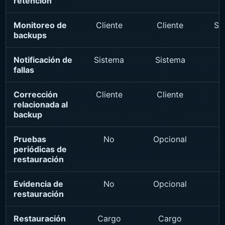
retención
Monitoreo de
Cliente
Cliente
Sa
backups
Notificación de
Sistema
Sistema
fallas
Corrección
Cliente
Cliente
relacionada al
backup
Pruebas
No
Opcional
periódicas de
restauración
Evidencia de
No
Opcional
restauración
Restauración
Cargo
Cargo